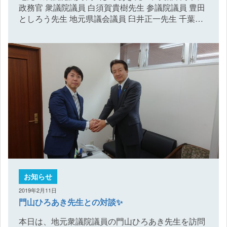
政務官 衆議院議員 白須賀貴樹先生 参議院議員 豊田
としろう先生 地元県議会議員 臼井正一先生 千葉…
お知らせ
2019年2月11日
門山ひろあき先生との対談✨
本日は、地元衆議院議員の門山ひろあき先生を訪問