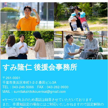
すみ隆仁 後援会事務所
〒261-0001
千葉市美浜区幸町1-2-2 桑田ビル3A
TEL：
043-246-5066
FAX：043-262-9930
MAIL：sumitakahitokouenkai@gmail.com
※サービス向上のため通話は録音させていただいております。
また、非通知設定の場合にはご対応いたしかねますので設定解除の