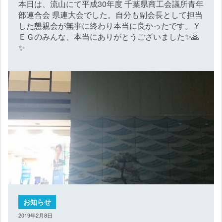
本日は、流山にて平成30年度 千葉県商工会議所青年
部連合会 県連大会でした。自分も副会長として担当
した懇親会が無事に終わり本当に良かったです。Ｙ
ＥＧのみんな、本当にありがとうございました✨🙇
✨
お知らせ
2019年2月8日