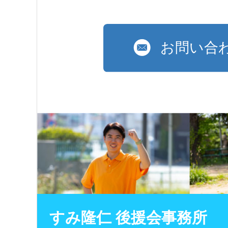
すみ隆仁 後援会事務所