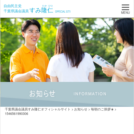
MENU
千葉県議会議員すみ隆仁オフィシャルサイト
>
お知らせ
>
毎朝のご挨拶☀️
>
1546561990306