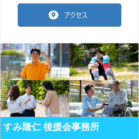
すみ隆仁 後援会事務所