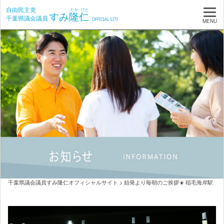
MENU
千葉県議会議員すみ隆仁オフィシャルサイト
>
始発より毎朝のご挨拶☀️ 稲毛海岸駅