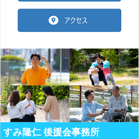
すみ隆仁 後援会事務所