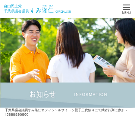
MENU
千葉県議会議員すみ隆仁オフィシャルサイト
>
親子三代祭りにて武者行列に参加
>
1538863306950